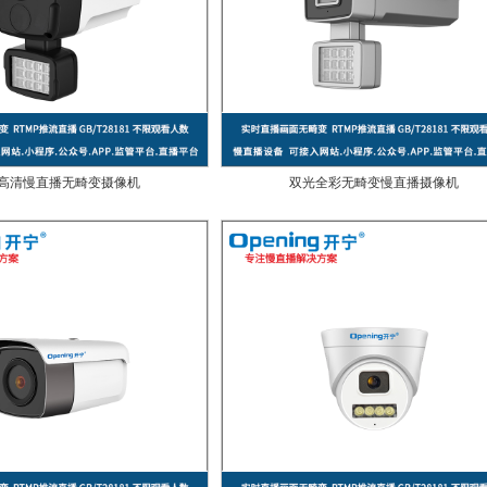
高清慢直播无畸变摄像机
双光全彩无畸变慢直播摄像机