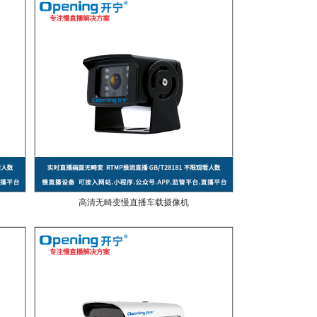
高清无畸变慢直播车载摄像机