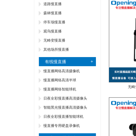
道路慢直播
森林慢直播
停车场慢直播
观鸟慢直播
无畸变慢直播
其他场所慢直播
有线慢直播
慢直播网络高清摄像机
慢直播网络高清半球
无畸
慢直播网络智能球机
日夜全彩慢直播高清摄像头
智能黑光慢直播高清摄像头
日夜全彩慢直播智能球机
慢直播专用硬盘录像机