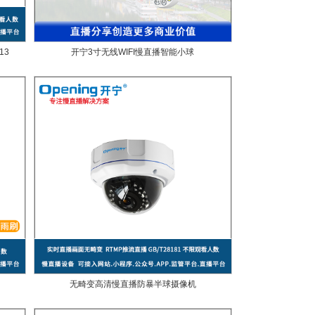
13
开宁3寸无线WIFI慢直播智能小球
无畸变高清慢直播防暴半球摄像机