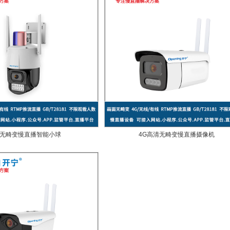
G无畸变慢直播智能小球
4G高清无畸变慢直播摄像机