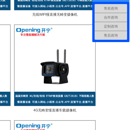
售前咨询
无线WIFI慢直播无畸变摄像机
合作咨询
定制咨询
售后咨询
4G无畸变慢直播车载摄像机