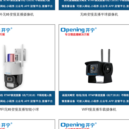
外无畸变慢直播摄像机
无畸变慢直播半球摄像机
IFI无畸变慢直播智能小球
WIFI慢直播车载摄像机