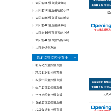
太阳能5G慢直播摄像机
太阳能5G慢直播智能小球
红
太阳能5G慢直播智能球机
太阳能4G慢直播摄像机
太阳能4G慢直播智能小球
太阳能4G慢直播智能球机
太阳能供电系统
政府监管监控慢直播
明厨亮灶监控慢直播
环境监测监控慢直播
实景中国监控慢直播
生产监管监控慢直播
无线W
污水处理监控慢直播
食品监管监控慢直播
垃圾分类监控慢直播