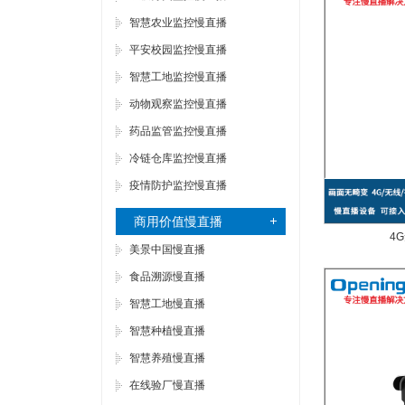
智慧农业监控慢直播
平安校园监控慢直播
智慧工地监控慢直播
动物观察监控慢直播
药品监管监控慢直播
冷链仓库监控慢直播
疫情防护监控慢直播
商用价值慢直播
4
美景中国慢直播
食品溯源慢直播
智慧工地慢直播
智慧种植慢直播
智慧养殖慢直播
在线验厂慢直播