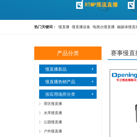
热门关键词：
慢直播
慢直播设备
电视台慢直播
融媒体慢直
播
rtmp推流摄像头
赛事慢直
产品分类
慢直播新品
慢直播热销产品
按应用场所分类
景区慢直播
水库慢直播
公园慢直播
户外慢直播