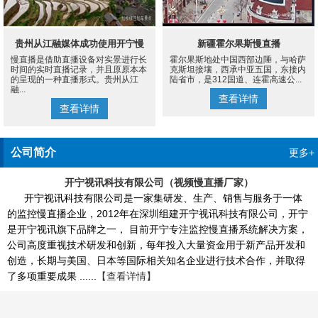
贵州从江融媒体成功使用开宁慢
新疆霍尔果斯慢直播
慢直播是借助直播设备对实景进行长
霍尔果斯地处中国西部边陲，与哈萨
直播设备案例
时间的实时直播记录，并且原原本本
克斯坦接壤，西承中亚五国，东接内
的呈现的一种直播形式。贵州从江
陆省市，是312国道、连霍高速公...
融...
查看详情
查看详情
公司简介
更多+
开宁视讯科技有限公司（视频慢直播厂家）
开宁视讯科技有限公司是一家集研发、生产、销售与服务于一体
的监控慢直播企业，2012年在深圳组建开宁视讯科技有限公司，开宁
是开宁视讯旗下品牌之一， 目前开宁专注监控慢直播系统解决方案，
公司高度重视技术研发和创新，每年投入大量资金用于新产品开发和
创造，长期与美国、日本等国际相关知名企业进行技术合作，并取得
了多项重要成果 ......
【查看详情】