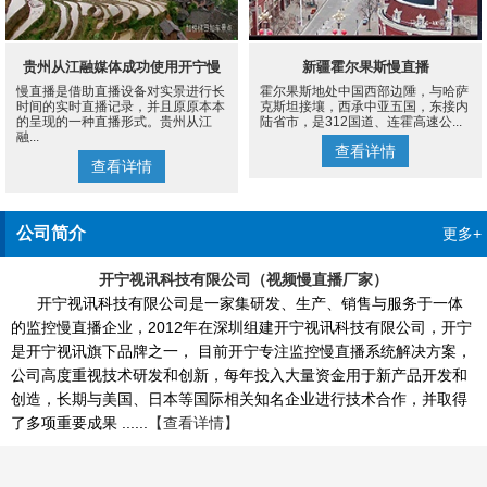
贵州从江融媒体成功使用开宁慢
新疆霍尔果斯慢直播
慢直播是借助直播设备对实景进行长
霍尔果斯地处中国西部边陲，与哈萨
直播设备案例
时间的实时直播记录，并且原原本本
克斯坦接壤，西承中亚五国，东接内
的呈现的一种直播形式。贵州从江
陆省市，是312国道、连霍高速公...
融...
查看详情
查看详情
公司简介
更多+
开宁视讯科技有限公司（视频慢直播厂家）
开宁视讯科技有限公司是一家集研发、生产、销售与服务于一体
的监控慢直播企业，2012年在深圳组建开宁视讯科技有限公司，开宁
是开宁视讯旗下品牌之一， 目前开宁专注监控慢直播系统解决方案，
公司高度重视技术研发和创新，每年投入大量资金用于新产品开发和
创造，长期与美国、日本等国际相关知名企业进行技术合作，并取得
了多项重要成果 ......
【查看详情】