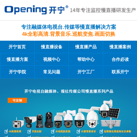
专注融媒体电视台.传媒等慢直播解决方案
4k全彩高清.背景音乐.巡航变焦.画面切换
开宁首页
慢直播设备
慢直播产品
慢直播案例
慢直播方案
视频中心
帮助中心
合作必读
开宁学院
常见问题
开宁工厂
联系开宁