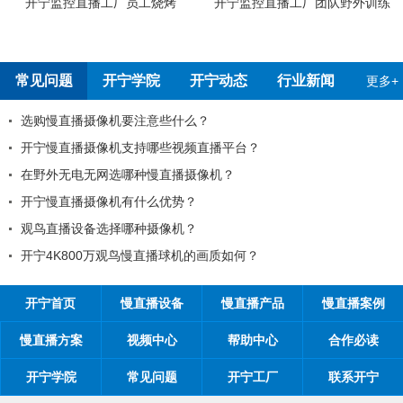
工烧烤
开宁监控直播工厂团队野外训练
开宁4G4K全彩高清慢
测报告
常见问题
开宁学院
开宁动态
行业新闻
更多+
注意些什么？
99%的工程商搞不
持哪些视频直播平台？
工程商如何制定营销
种慢直播摄像机？
工程商如何1年收入1
什么优势？
如何做好微信营销？
种摄像机？
开探究时间管理核心
慢直播球机的画质如何？
开宁首页
慢直播设备
慢直播产品
慢直播案例
慢直播方案
视频中心
帮助中心
合作必读
开宁学院
常见问题
开宁工厂
联系开宁