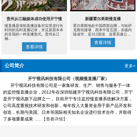
贵州从江融媒体成功使用开宁慢
新疆霍尔果斯慢直播
慢直播是借助直播设备对实景进行长
霍尔果斯地处中国西部边陲，与哈萨
直播设备案例
时间的实时直播记录，并且原原本本
克斯坦接壤，西承中亚五国，东接内
的呈现的一种直播形式。贵州从江
陆省市，是312国道、连霍高速公...
融...
查看详情
查看详情
公司简介
更多+
开宁视讯科技有限公司（视频慢直播厂家）
开宁视讯科技有限公司是一家集研发、生产、销售与服务于一体
的监控慢直播企业，2012年在深圳组建开宁视讯科技有限公司，开宁
是开宁视讯旗下品牌之一， 目前开宁专注监控慢直播系统解决方案，
公司高度重视技术研发和创新，每年投入大量资金用于新产品开发和
创造，长期与美国、日本等国际相关知名企业进行技术合作，并取得
了多项重要成果 ......
【查看详情】