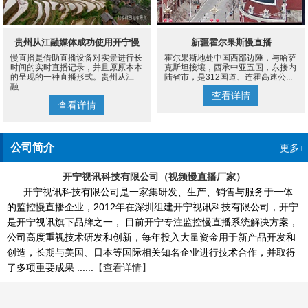
贵州从江融媒体成功使用开宁慢
新疆霍尔果斯慢直播
慢直播是借助直播设备对实景进行长
霍尔果斯地处中国西部边陲，与哈萨
直播设备案例
时间的实时直播记录，并且原原本本
克斯坦接壤，西承中亚五国，东接内
的呈现的一种直播形式。贵州从江
陆省市，是312国道、连霍高速公...
融...
查看详情
查看详情
公司简介
更多+
开宁视讯科技有限公司（视频慢直播厂家）
开宁视讯科技有限公司是一家集研发、生产、销售与服务于一体
的监控慢直播企业，2012年在深圳组建开宁视讯科技有限公司，开宁
是开宁视讯旗下品牌之一， 目前开宁专注监控慢直播系统解决方案，
公司高度重视技术研发和创新，每年投入大量资金用于新产品开发和
创造，长期与美国、日本等国际相关知名企业进行技术合作，并取得
了多项重要成果 ......
【查看详情】