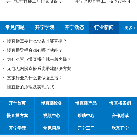
开宁监控直播工厂员工烧烤
开宁监控直播工厂仪器设备-4
常见问题
开宁学院
开宁动态
行业新闻
更多+
？
2026年春节放假通知！
开宁联合创始人给您的一封信
2026年开宁五一劳动节放假通知
全国反扒大王苑国栋考察深圳开宁日夜
1项原则
为环保出一份力，开宁日夜全彩监控厂
开宁监控厂家最新宣传折页电子版正式
开宁首页
慢直播设备
慢直播产品
慢直播案例
慢直播方案
视频中心
帮助中心
合作必读
开宁学院
常见问题
开宁工厂
联系开宁