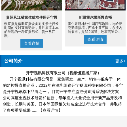
贵州从江融媒体成功使用开宁慢
新疆霍尔果斯慢直播
慢直播是借助直播设备对实景进行长
霍尔果斯地处中国西部边陲，与哈萨
直播设备案例
时间的实时直播记录，并且原原本本
克斯坦接壤，西承中亚五国，东接内
的呈现的一种直播形式。贵州从江
陆省市，是312国道、连霍高速公...
融...
查看详情
查看详情
公司简介
更多+
开宁视讯科技有限公司（视频慢直播厂家）
开宁视讯科技有限公司是一家集研发、生产、销售与服务于一体
的监控慢直播企业，2012年在深圳组建开宁视讯科技有限公司，开宁
是开宁视讯旗下品牌之一， 目前开宁专注监控慢直播系统解决方案，
公司高度重视技术研发和创新，每年投入大量资金用于新产品开发和
创造，长期与美国、日本等国际相关知名企业进行技术合作，并取得
了多项重要成果 ......
【查看详情】