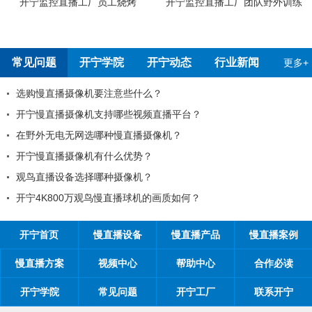
工烧烤
开宁监控直播工厂团队野外训练
开宁4G4K全彩高清慢
测报告
常见问题
开宁学院
开宁动态
行业新闻
更多+
注意些什么？
99%的工程商搞不
持哪些视频直播平台？
工程商如何制定营销
种慢直播摄像机？
工程商如何1年收入1
什么优势？
如何做好微信营销？
种摄像机？
开探究时间管理核心
慢直播球机的画质如何？
开宁首页
慢直播设备
慢直播产品
慢直播案例
慢直播方案
视频中心
帮助中心
合作必读
开宁学院
常见问题
开宁工厂
联系开宁