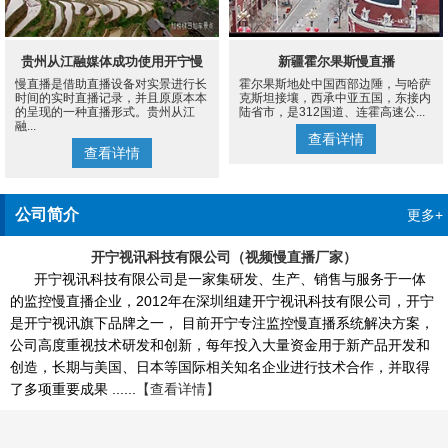
贵州从江融媒体成功使用开宁慢
新疆霍尔果斯慢直播
慢直播是借助直播设备对实景进行长
霍尔果斯地处中国西部边陲，与哈萨
直播设备案例
时间的实时直播记录，并且原原本本
克斯坦接壤，西承中亚五国，东接内
的呈现的一种直播形式。贵州从江
陆省市，是312国道、连霍高速公...
融...
查看详情
查看详情
公司简介
更多+
开宁视讯科技有限公司（视频慢直播厂家）
开宁视讯科技有限公司是一家集研发、生产、销售与服务于一体
的监控慢直播企业，2012年在深圳组建开宁视讯科技有限公司，开宁
是开宁视讯旗下品牌之一， 目前开宁专注监控慢直播系统解决方案，
公司高度重视技术研发和创新，每年投入大量资金用于新产品开发和
创造，长期与美国、日本等国际相关知名企业进行技术合作，并取得
了多项重要成果 ......
【查看详情】