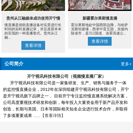
贵州从江融媒体成功使用开宁慢
新疆霍尔果斯慢直播
慢直播是借助直播设备对实景进行长
霍尔果斯地处中国西部边陲，与哈萨
直播设备案例
时间的实时直播记录，并且原原本本
克斯坦接壤，西承中亚五国，东接内
的呈现的一种直播形式。贵州从江
陆省市，是312国道、连霍高速公...
融...
查看详情
查看详情
公司简介
更多+
开宁视讯科技有限公司（视频慢直播厂家）
开宁视讯科技有限公司是一家集研发、生产、销售与服务于一体
的监控慢直播企业，2012年在深圳组建开宁视讯科技有限公司，开宁
是开宁视讯旗下品牌之一， 目前开宁专注监控慢直播系统解决方案，
公司高度重视技术研发和创新，每年投入大量资金用于新产品开发和
创造，长期与美国、日本等国际相关知名企业进行技术合作，并取得
了多项重要成果 ......
【查看详情】