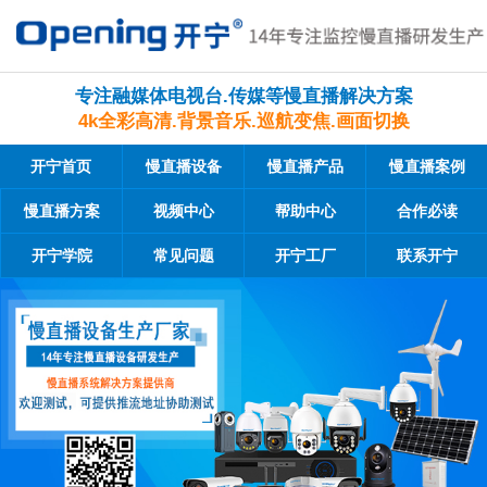
专注融媒体电视台.传媒等慢直播解决方案
4k全彩高清.背景音乐.巡航变焦.画面切换
开宁首页
慢直播设备
慢直播产品
慢直播案例
慢直播方案
视频中心
帮助中心
合作必读
开宁学院
常见问题
开宁工厂
联系开宁