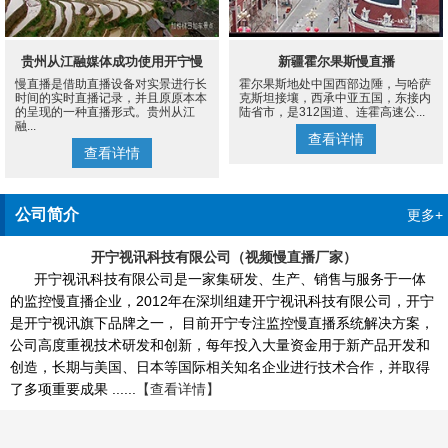
贵州从江融媒体成功使用开宁慢
新疆霍尔果斯慢直播
慢直播是借助直播设备对实景进行长
霍尔果斯地处中国西部边陲，与哈萨
直播设备案例
时间的实时直播记录，并且原原本本
克斯坦接壤，西承中亚五国，东接内
的呈现的一种直播形式。贵州从江
陆省市，是312国道、连霍高速公...
融...
查看详情
查看详情
公司简介
更多+
开宁视讯科技有限公司（视频慢直播厂家）
开宁视讯科技有限公司是一家集研发、生产、销售与服务于一体
的监控慢直播企业，2012年在深圳组建开宁视讯科技有限公司，开宁
是开宁视讯旗下品牌之一， 目前开宁专注监控慢直播系统解决方案，
公司高度重视技术研发和创新，每年投入大量资金用于新产品开发和
创造，长期与美国、日本等国际相关知名企业进行技术合作，并取得
了多项重要成果 ......
【查看详情】