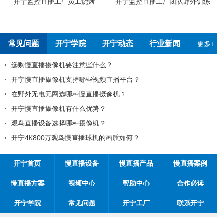
烤
开宁监控直播工厂团队野外训练
开宁4G4K全彩高清慢直播摄
测报告
常见问题
开宁学院
开宁动态
行业新闻
更多+
些什么？
99%的工程商搞不清楚自
些视频直播平台？
工程商如何制定营销方案
直播摄像机？
工程商如何1年收入100万
优势？
如何做好微信营销？
像机？
开探究时间管理核心关键
播球机的画质如何？
开宁首页
慢直播设备
慢直播产品
慢直播案例
慢直播方案
视频中心
帮助中心
合作必读
开宁学院
常见问题
开宁工厂
联系开宁