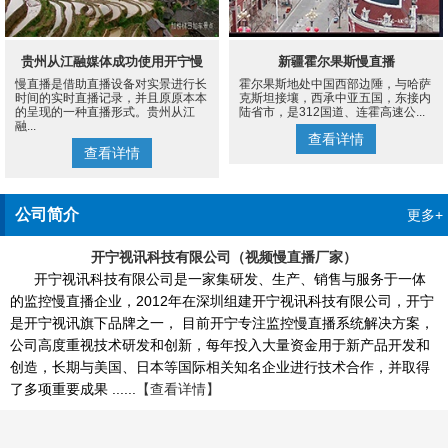
贵州从江融媒体成功使用开宁慢
新疆霍尔果斯慢直播
慢直播是借助直播设备对实景进行长
霍尔果斯地处中国西部边陲，与哈萨
直播设备案例
时间的实时直播记录，并且原原本本
克斯坦接壤，西承中亚五国，东接内
的呈现的一种直播形式。贵州从江
陆省市，是312国道、连霍高速公...
融...
查看详情
查看详情
公司简介
更多+
开宁视讯科技有限公司（视频慢直播厂家）
开宁视讯科技有限公司是一家集研发、生产、销售与服务于一体
的监控慢直播企业，2012年在深圳组建开宁视讯科技有限公司，开宁
是开宁视讯旗下品牌之一， 目前开宁专注监控慢直播系统解决方案，
公司高度重视技术研发和创新，每年投入大量资金用于新产品开发和
创造，长期与美国、日本等国际相关知名企业进行技术合作，并取得
了多项重要成果 ......
【查看详情】