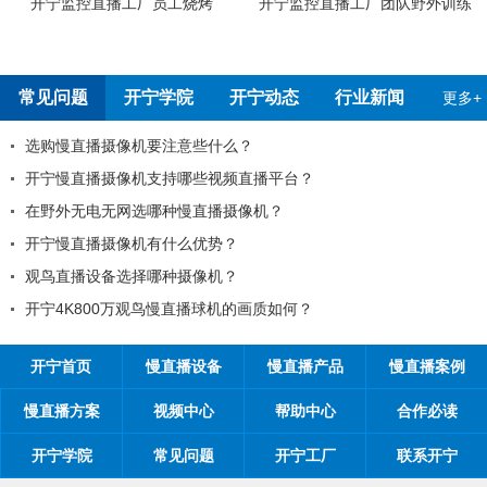
工烧烤
开宁监控直播工厂团队野外训练
开宁4G4K全彩高清慢
测报告
常见问题
开宁学院
开宁动态
行业新闻
更多+
注意些什么？
99%的工程商搞不
持哪些视频直播平台？
工程商如何制定营销
种慢直播摄像机？
工程商如何1年收入1
什么优势？
如何做好微信营销？
种摄像机？
开探究时间管理核心
慢直播球机的画质如何？
开宁首页
慢直播设备
慢直播产品
慢直播案例
慢直播方案
视频中心
帮助中心
合作必读
开宁学院
常见问题
开宁工厂
联系开宁